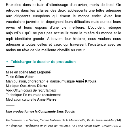
Bruxelles dans le train d’atterrissage d’un avion, morts de froid. On
retrouve dans les affaires des deux adolescents une lettre adressée
aux dirigeants européens qui émeut le monde entier. Avec leur
vocabulaire juvénile, ils dépeignent leurs difficultés mais surtout leurs
rêves et leurs espoirs d’une vie meilleure. L’occident rétorque
aujourd’hui qu’il ne peut pas accueillir toute la misère du monde et le
repli identitaire gronde. A travers leur histoire, nous voulons nous
adresser à toutes celles et ceux qui traversent l’existence avec au
moins un rêve de vie meilleure chevillé au cœur.
Télécharger le dossier de production
Mise en scène
Max Legoubé
Texte
Gilles Abier
Manipulation, chorégraphie, danse, musique
Aimé Kifoula
Musique
Oua-Anou Diarra
Voix Off
En cours de recrutement
Technique En cours de recrutement
Médiation culturelle
Anne Pierre
Une production de la Compagnie Sans Soucis
Partenaires : Le Sablier, Centre National de la Marionnette, Ifs & Dives-sur-Mer (14)
// L'étincelle, Théâtre(s) de la Ville de Rouen & Le Labo Victor Hugo, Rouen (76) //